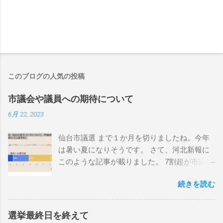
このブログの人気の投稿
市議会や議員への期待について
6月 22, 2023
仙台市議選 まで１か月を切りましたね。今年
は暑い夏になりそうです。 さて、河北新報に
このような記事が載りました。 7割超が市議選
に「関心がある」、グラフで見る仙台市議選
続きを読む
アンケート＜河北新報オンライン×メディアー
ジ共同調査＞
https://kahoku.news/articles/20230619khn0000
選挙最終日を終えて
14.html ７割超が市議選に関心を持っていただ