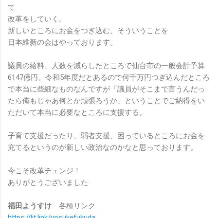
て
改革をしていく。
新しいところにお金をつぎ込む、そういうことを
日本維新の会はやっております。
議員の給料、人数を減らしたところで仙台市の一般会計予算
6147億円、令和5年度だとあるので何千万円つぎ込んだところ
で本当に些細なものなんですが「議員がそこまで言うんだっ
たら俺もじゃあ何とか頑張ろうか」ということでご納得をい
ただいて本当に必要なところに支援する。
子育て支援だったり、弱者支援、困っているところにお金を
充てるというのが新しい政治なのかなと思っております。
今こそ改革チェンジ！
ありがとうございました
福田ようすけ
各種リンク
https://lit.link/yosukefukuda